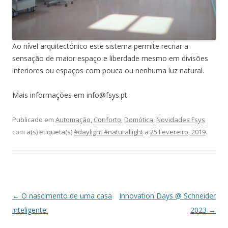
Ao nível arquitectónico este sistema permite recriar a
sensação de maior espaço e liberdade mesmo em divisões
interiores ou espaços com pouca ou nenhuma luz natural.
Mais informações em info@fsys.pt
Publicado em
Automação
,
Conforto
,
Domótica
,
Novidades Fsys
com a(s) etiqueta(s)
#daylight #naturallight
a
25 Fevereiro, 2019
.
Navegação de artigos
←
O nascimento de uma casa
Innovation Days @ Schneider
inteligente.
2023
→