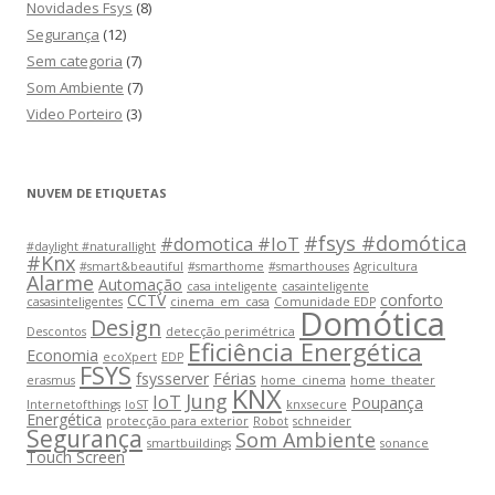
Novidades Fsys
(8)
Segurança
(12)
Sem categoria
(7)
Som Ambiente
(7)
Video Porteiro
(3)
NUVEM DE ETIQUETAS
#fsys #domótica
#domotica #IoT
#daylight #naturallight
#Knx
#smart&beautiful
#smarthome
#smarthouses
Agricultura
Alarme
Automação
casa inteligente
casainteligente
CCTV
conforto
casasinteligentes
cinema_em_casa
Comunidade EDP
Domótica
Design
Descontos
detecção perimétrica
Eficiência Energética
Economia
ecoXpert
EDP
FSYS
fsysserver
Férias
erasmus
home_cinema
home_theater
KNX
Jung
IoT
Poupança
Internetofthings
IoST
knxsecure
Energética
protecção para exterior
Robot
schneider
Segurança
Som Ambiente
smartbuildings
sonance
Touch Screen