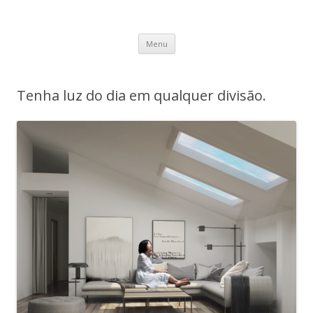
Fsys News
Novidades acerca de soluções para Domótica, Segurança e
Saltar para o conteúdo
Automação.
Menu
Tenha luz do dia em qualquer divisão.