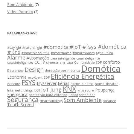
Som Ambiente
(7)
Video Porteiro
(3)
PALAVRAS-CHAVE
#fsys #domótica
#domotica #IoT
#daylight #naturallight
#Knx
#smart&beautiful
#smarthome
#smarthouses
Agricultura
Alarme
Automação
casa inteligente
casainteligente
CCTV
conforto
casasinteligentes
cinema_em_casa
Comunidade EDP
Domótica
Design
Descontos
detecção perimétrica
Eficiência Energética
Economia
ecoXpert
EDP
FSYS
fsysserver
Férias
erasmus
home_cinema
home_theater
KNX
Jung
IoT
Poupança
Internetofthings
IoST
knxsecure
Energética
protecção para exterior
Robot
schneider
Segurança
Som Ambiente
smartbuildings
sonance
Touch Screen