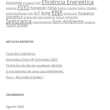
Eficiência Energética
Economia
ecoXpert
EDP
FSYS
fsysserver
Férias
erasmus
home_cinema
home_theater
KNX
Jung
IoT
Poupança
Internetofthings
IoST
knxsecure
Energética
protecção para exterior
Robot
schneider
Segurança
Som Ambiente
smartbuildings
sonance
Touch Screen
ARTIGOS RECENTES
Casa dos Sobreiros
Innovation Days @ Schneider 2023
Tenha luz do dia em qualquer divisão.
O nascimento de uma casa inteligente.
Fsys – We make it better !
CALENDÁRIO
Agosto 2026