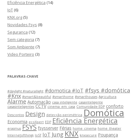
Eficiência Energética
(14)
IoT
(6)
KNX.org
(5)
Novidades Fsys
(8)
Segurança
(12)
Sem categoria
(7)
Som Ambiente
(7)
Video Porteiro
(3)
PALAVRAS-CHAVE
#fsys #domótica
#domotica #IoT
#daylight #naturallight
#Knx
#smart&beautiful
#smarthome
#smarthouses
Agricultura
Alarme
Automação
casa inteligente
casainteligente
CCTV
conforto
casasinteligentes
cinema_em_casa
Comunidade EDP
Domótica
Design
Descontos
detecção perimétrica
Eficiência Energética
Economia
ecoXpert
EDP
FSYS
fsysserver
Férias
erasmus
home_cinema
home_theater
KNX
Jung
IoT
Poupança
Internetofthings
IoST
knxsecure