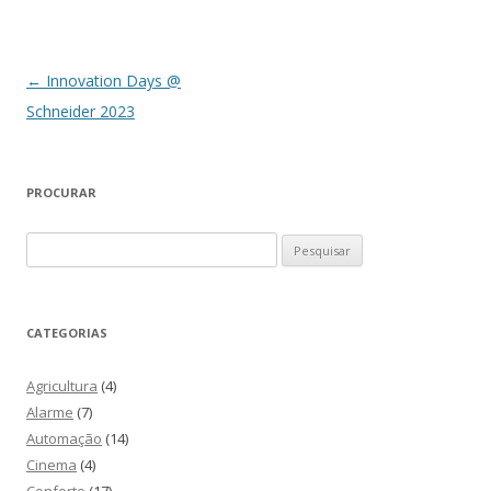
Navegação de artigos
←
Innovation Days @
Schneider 2023
PROCURAR
Pesquisar
por:
CATEGORIAS
Agricultura
(4)
Alarme
(7)
Automação
(14)
Cinema
(4)