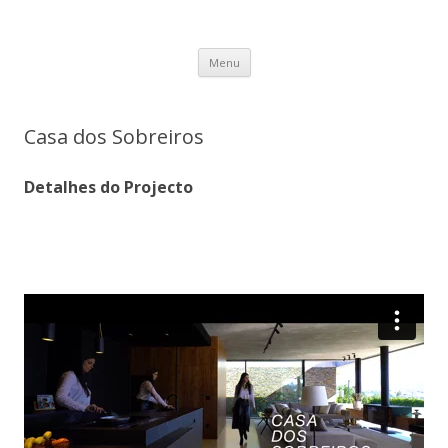
Fsys News
Novidades acerca de soluções para Domótica, Segurança e
Saltar para o conteúdo
Automação.
Menu
Casa dos Sobreiros
Detalhes do Projecto