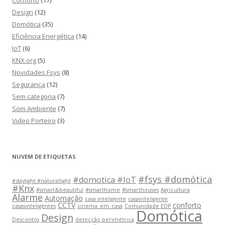
Conforto
(17)
Design
(12)
Domótica
(35)
Eficiência Energética
(14)
IoT
(6)
KNX.org
(5)
Novidades Fsys
(8)
Segurança
(12)
Sem categoria
(7)
Som Ambiente
(7)
Video Porteiro
(3)
NUVEM DE ETIQUETAS
#fsys #domótica
#domotica #IoT
#daylight #naturallight
#Knx
#smart&beautiful
#smarthome
#smarthouses
Agricultura
Alarme
Automação
casa inteligente
casainteligente
CCTV
conforto
casasinteligentes
cinema_em_casa
Comunidade EDP
Domótica
Design
Descontos
detecção perimétrica