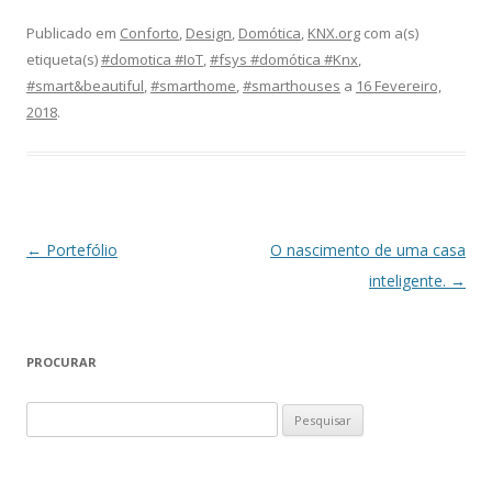
Publicado em
Conforto
,
Design
,
Domótica
,
KNX.org
com a(s)
etiqueta(s)
#domotica #IoT
,
#fsys #domótica #Knx
,
#smart&beautiful
,
#smarthome
,
#smarthouses
a
16 Fevereiro,
2018
.
Navegação de artigos
←
Portefólio
O nascimento de uma casa
inteligente.
→
PROCURAR
Pesquisar
por: