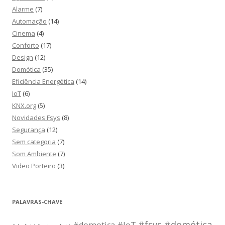
Alarme
(7)
Automação
(14)
Cinema
(4)
Conforto
(17)
Design
(12)
Domótica
(35)
Eficiência Energética
(14)
IoT
(6)
KNX.org
(5)
Novidades Fsys
(8)
Segurança
(12)
Sem categoria
(7)
Som Ambiente
(7)
Video Porteiro
(3)
PALAVRAS-CHAVE
#fsys #domótica
#domotica #IoT