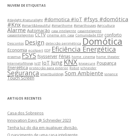
NUVEM DE ETIQUETAS
#fsys #domótica
#domotica #IoT
#daylight #naturallight
#Knx
#smart&beautiful
#smarthome
#smarthouses
Agricultura
Alarme
Automação
casa inteligente
casainteligente
CCTV
conforto
casasinteligentes
cinema_em_casa
Comunidade EDP
Domótica
Design
Descontos
detecção perimétrica
Eficiência Energética
Economia
ecoXpert
EDP
FSYS
fsysserver
Férias
erasmus
home_cinema
home_theater
KNX
Jung
IoT
Poupança
Internetofthings
IoST
knxsecure
Energética
protecção para exterior
Robot
schneider
Segurança
Som Ambiente
smartbuildings
sonance
Touch Screen
ARTIGOS RECENTES
Casa dos Sobreiros
Innovation Days @ Schneider 2023
Tenha luz do dia em qualquer divisão.
O nascimento de uma casa inteligente.