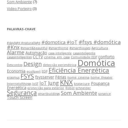
Som Ambiente
(7)
Video Porteiro
(3)
PALAVRAS-CHAVE
#fsys #domótica
#domotica #IoT
#daylight #naturallight
#Knx
#smart&beautiful
#smarthome
#smarthouses
Agricultura
Alarme
Automação
casa inteligente
casainteligente
CCTV
conforto
casasinteligentes
cinema_em_casa
Comunidade EDP
Domótica
Design
Descontos
detecção perimétrica
Eficiência Energética
Economia
ecoXpert
EDP
FSYS
fsysserver
Férias
erasmus
home_cinema
home_theater
KNX
Jung
IoT
Poupança
Internetofthings
IoST
knxsecure
Energética
protecção para exterior
Robot
schneider
Segurança
Som Ambiente
smartbuildings
sonance
Touch Screen