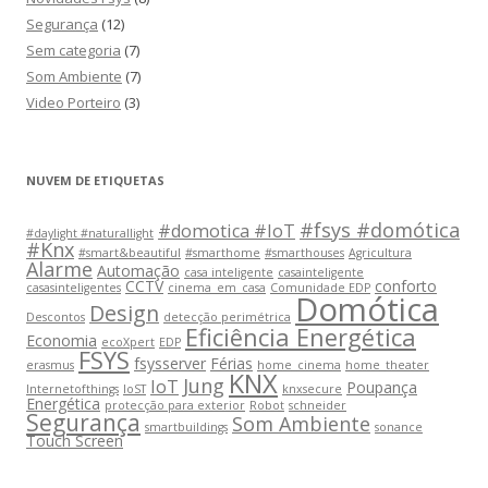
Segurança
(12)
Sem categoria
(7)
Som Ambiente
(7)
Video Porteiro
(3)
NUVEM DE ETIQUETAS
#fsys #domótica
#domotica #IoT
#daylight #naturallight
#Knx
#smart&beautiful
#smarthome
#smarthouses
Agricultura
Alarme
Automação
casa inteligente
casainteligente
CCTV
conforto
casasinteligentes
cinema_em_casa
Comunidade EDP
Domótica
Design
Descontos
detecção perimétrica
Eficiência Energética
Economia
ecoXpert
EDP
FSYS
fsysserver
Férias
erasmus
home_cinema
home_theater
KNX
Jung
IoT
Poupança
Internetofthings
IoST
knxsecure
Energética
protecção para exterior
Robot
schneider
Segurança
Som Ambiente
smartbuildings
sonance
Touch Screen