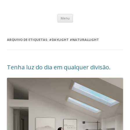
Fsys News
Novidades acerca de soluções para Domótica, Segurança e
Saltar para o conteúdo
Automação.
Menu
ARQUIVO DE ETIQUETAS:
#DAYLIGHT #NATURALLIGHT
Tenha luz do dia em qualquer divisão.