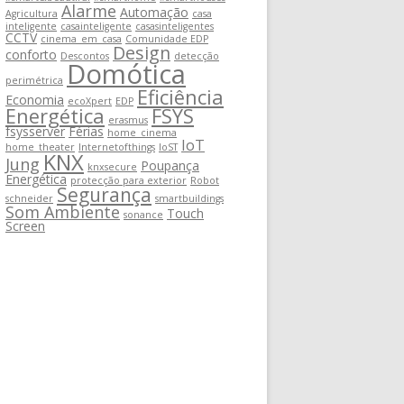
Alarme
Automação
Agricultura
casa
inteligente
casainteligente
casasinteligentes
CCTV
cinema_em_casa
Comunidade EDP
Design
conforto
Descontos
detecção
Domótica
perimétrica
Eficiência
Economia
ecoXpert
EDP
Energética
FSYS
erasmus
fsysserver
Férias
home_cinema
IoT
home_theater
Internetofthings
IoST
KNX
Jung
Poupança
knxsecure
Energética
protecção para exterior
Robot
Segurança
schneider
smartbuildings
Som Ambiente
Touch
sonance
Screen