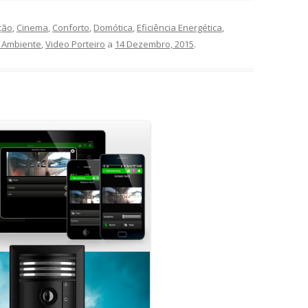
ção
,
Cinema
,
Conforto
,
Domótica
,
Eficiência Energética
,
 Ambiente
,
Video Porteiro
a
14 Dezembro, 2015
.