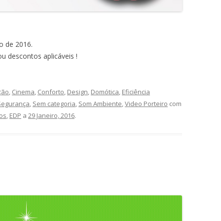
o de 2016.
u descontos aplicáveis !
ção
,
Cinema
,
Conforto
,
Design
,
Domótica
,
Eficiência
Segurança
,
Sem categoria
,
Som Ambiente
,
Video Porteiro
com
os
,
EDP
a
29 Janeiro, 2016
.