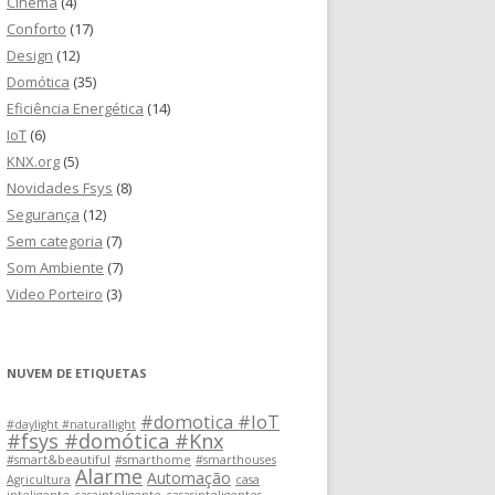
Cinema
(4)
Conforto
(17)
Design
(12)
Domótica
(35)
Eficiência Energética
(14)
IoT
(6)
KNX.org
(5)
Novidades Fsys
(8)
Segurança
(12)
Sem categoria
(7)
Som Ambiente
(7)
Video Porteiro
(3)
NUVEM DE ETIQUETAS
#domotica #IoT
#daylight #naturallight
#fsys #domótica #Knx
#smart&beautiful
#smarthome
#smarthouses
Alarme
Automação
Agricultura
casa