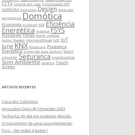
inteligente
casainteligente
casasinteligentes
CCTV
cinema_em_casa
Comunidade EDP
Design
conforto
Descontos
detecção
Domótica
perimétrica
Eficiência
Economia
ecoXpert
EDP
Energética
FSYS
erasmus
fsysserver
Férias
home_cinema
IoT
home_theater
Internetofthings
IoST
KNX
Jung
Poupança
knxsecure
Energética
protecção para exterior
Robot
Segurança
schneider
smartbuildings
Som Ambiente
Touch
sonance
Screen
ARTIGOS RECENTES
Casa dos Sobreiros
Innovation Days @ Schneider 2023
Tenha luz do dia em qualquer divisão.
O nascimento de uma casa inteligente.
Fsys – We make it better !