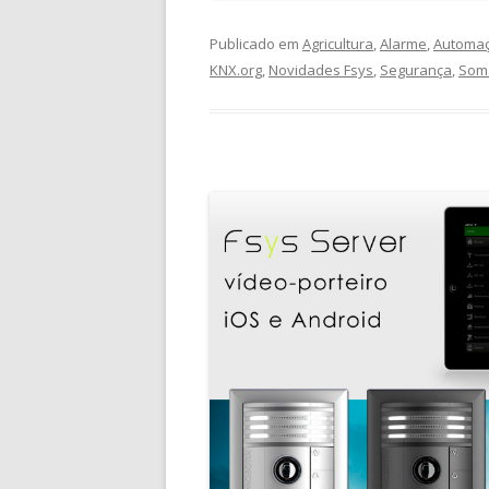
Publicado em
Agricultura
,
Alarme
,
Automa
KNX.org
,
Novidades Fsys
,
Segurança
,
Som