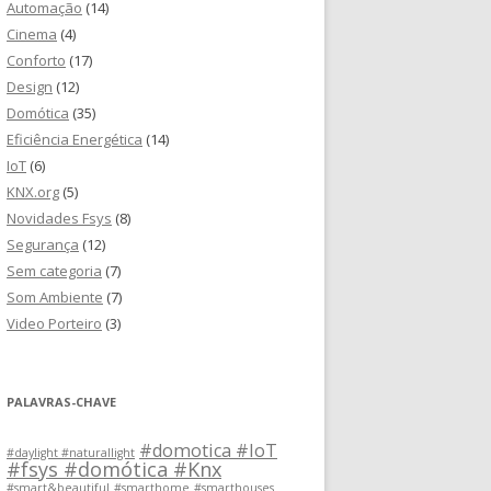
Automação
(14)
Cinema
(4)
Conforto
(17)
Design
(12)
Domótica
(35)
Eficiência Energética
(14)
IoT
(6)
KNX.org
(5)
Novidades Fsys
(8)
Segurança
(12)
Sem categoria
(7)
Som Ambiente
(7)
Video Porteiro
(3)
PALAVRAS-CHAVE
#domotica #IoT
#daylight #naturallight
#fsys #domótica #Knx
#smart&beautiful
#smarthome
#smarthouses