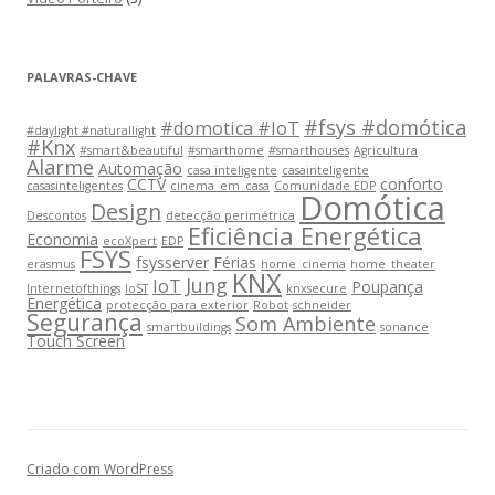
PALAVRAS-CHAVE
#fsys #domótica
#domotica #IoT
#daylight #naturallight
#Knx
#smart&beautiful
#smarthome
#smarthouses
Agricultura
Alarme
Automação
casa inteligente
casainteligente
CCTV
conforto
casasinteligentes
cinema_em_casa
Comunidade EDP
Domótica
Design
Descontos
detecção perimétrica
Eficiência Energética
Economia
ecoXpert
EDP
FSYS
fsysserver
Férias
erasmus
home_cinema
home_theater
KNX
Jung
IoT
Poupança
Internetofthings
IoST
knxsecure
Energética
protecção para exterior
Robot
schneider
Segurança
Som Ambiente
smartbuildings
sonance
Touch Screen
Criado com WordPress