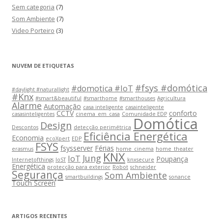
Sem categoria
(7)
Som Ambiente
(7)
Video Porteiro
(3)
NUVEM DE ETIQUETAS
#fsys #domótica
#domotica #IoT
#daylight #naturallight
#Knx
#smart&beautiful
#smarthome
#smarthouses
Agricultura
Alarme
Automação
casa inteligente
casainteligente
CCTV
conforto
casasinteligentes
cinema_em_casa
Comunidade EDP
Domótica
Design
Descontos
detecção perimétrica
Eficiência Energética
Economia
ecoXpert
EDP
FSYS
fsysserver
Férias
erasmus
home_cinema
home_theater
KNX
Jung
IoT
Poupança
Internetofthings
IoST
knxsecure
Energética
protecção para exterior
Robot
schneider
Segurança
Som Ambiente
smartbuildings
sonance
Touch Screen
ARTIGOS RECENTES