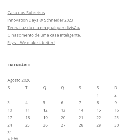
Casa dos Sobreiros
Innovation Days @ Schneider 2023
Tenha luz do dia em qualquer divisão.
O nascimento de uma casa inteligente.
Fsys – We make it better !
CALENDÁRIO
Agosto 2026
S
T
Q
Q
S
S
D
1
2
3
4
5
6
7
8
9
10
11
12
13
14
15
16
17
18
19
20
21
22
23
24
25
26
27
28
29
30
31
« Fev